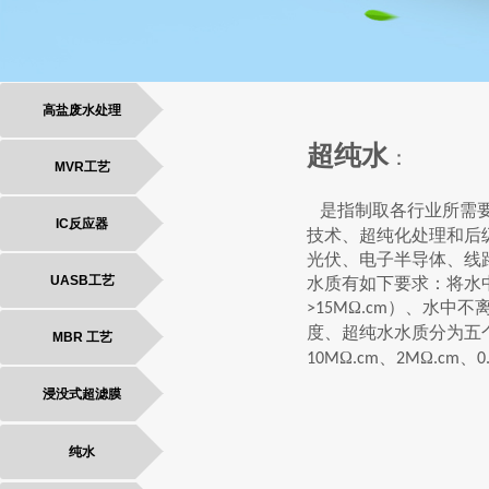
高盐废水处理
超纯水
：
MVR工艺
是指制取各行业所需
IC反应器
技术、超纯化处理和后
光伏、电子半导体、线
UASB工艺
水质有如下要求：将水
Ω
）、水中不
>15M
.cm
度、超纯水水质分为五
MBR 工艺
Ω
、
Ω
、
10M
.cm
2M
.cm
0
浸没式超滤膜
纯水