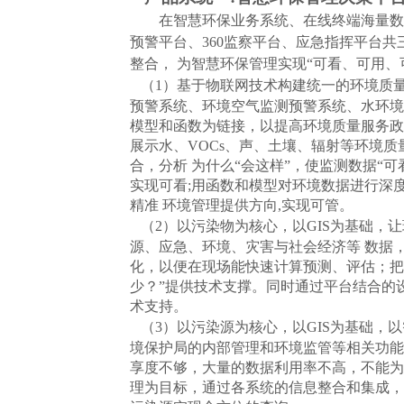
在智慧环保业务系统、在线终端海量数
预警平台、
360
监察平台、应急指挥平台共
整合， 为智慧环保管理实现“可看、可用、
（
1
）基于物联网技术构建统一的环境质量
预警系统、环境空气监测预警系统、水环境
模型和函数为链接，以提高环境质量服务政
展示水、
VOCs
、声、土壤、辐射等环境质量
合，分析 为什么“会这样”，使监测数据“
实现可看
;
用函数和模型对环境数据进行深
精准 环境管理提供方向
,
实现可管。
（
2
）以污染物为核心，以
GIS
为基础，让
源、应急、环境、灾害与社会经济等 数据
化，以便在现场能快速计算预测、评估；把
少？”提供技术支撑。同时通过平台结合的
术支持。
（
3
）以污染源为核心，以
GIS
为基础，以
境保护局的内部管理和环境监管等相关功能
享度不够，大量的数据利用率不高，不能为
理为目标，通过各系统的信息整合和集成，