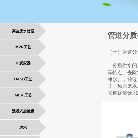
高盐废水处理
管道分质
MVR工艺
（一）管道分
IC反应器
分质供水的
等特点，去除
净水），通过
UASB工艺
开，原自来水
管道优质饮用
MBR 工艺
浸没式超滤膜
纯水